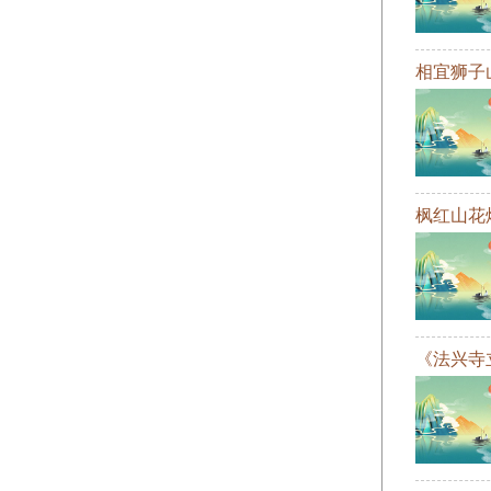
相宜狮子
枫红山花
《法兴寺