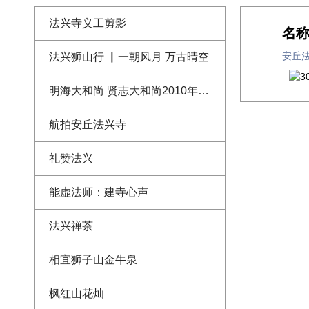
法兴寺义工剪影
名
安丘
法兴狮山行 ▏一朝风月 万古晴空
明海大和尚 贤志大和尚2010年法兴寺恢复重建奠基仪式上的开示讲话
航拍安丘法兴寺
礼赞法兴
能虚法师：建寺心声
法兴禅茶
相宜狮子山金牛泉
枫红山花灿