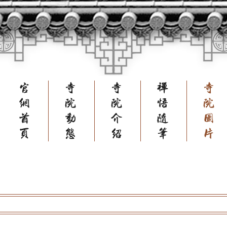
官
寺
寺
禅
网
院
院
悟
首
动
介
随
页
态
绍
笔