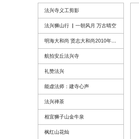
法兴寺义工剪影
法兴狮山行 ▏一朝风月 万古晴空
明海大和尚 贤志大和尚2010年法兴寺恢复重建奠基仪式上的开示讲话
航拍安丘法兴寺
礼赞法兴
能虚法师：建寺心声
法兴禅茶
相宜狮子山金牛泉
枫红山花灿