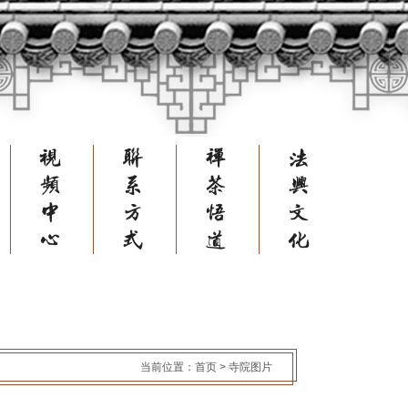
寺
视
联
禅
法
院
频
系
茶
兴
图
中
方
悟
文
片
心
式
道
化
当前位置：
首页
>
寺院图片